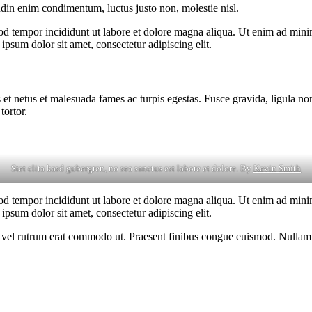
udin enim condimentum, luctus justo non, molestie nisl.
od tempor incididunt ut labore et dolore magna aliqua. Ut enim ad minim
psum dolor sit amet, consectetur adipiscing elit.
 et netus et malesuada fames ac turpis egestas. Fusce gravida, ligula non 
tortor.
Stet clita kasd gubergren, no sea sanctus est labore et dolore. By
Kevin Smith
od tempor incididunt ut labore et dolore magna aliqua. Ut enim ad minim
psum dolor sit amet, consectetur adipiscing elit.
sus, vel rutrum erat commodo ut. Praesent finibus congue euismod. Nullam