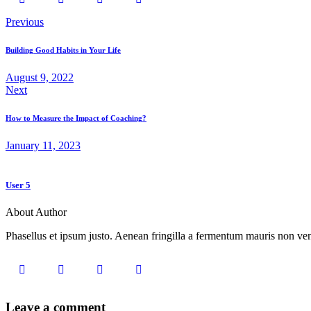
Previous
Building Good Habits in Your Life
August 9, 2022
Next
How to Measure the Impact of Coaching?
January 11, 2023
User 5
About Author
Phasellus et ipsum justo. Aenean fringilla a fermentum mauris non vene
Leave a comment