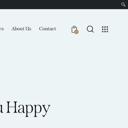
es
About Us
Contact
0
 Services
About Us
Contact
0
u Happy