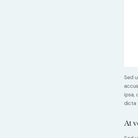
Sed u
accus
ipsa,
dicta
At v