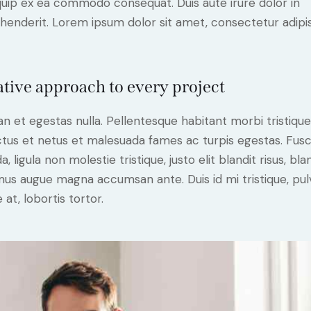
iquip ex ea commodo consequat. Duis aute irure dolor in
henderit. Lorem ipsum dolor sit amet, consectetur adipi
tive approach to every project
n et egestas nulla. Pellentesque habitant morbi tristiqu
tus et netus et malesuada fames ac turpis egestas. Fus
a, ligula non molestie tristique, justo elit blandit risus, bla
us augue magna accumsan ante. Duis id mi tristique, pul
 at, lobortis tortor.