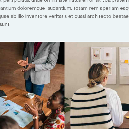
t perspiciatis, unde omnis iste natus error sit voluptatem
antium doloremque laudantium, totam rem aperiam eaq
 quae ab illo inventore veritatis et quasi architecto beatae
sunt.