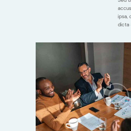
Sed u
accus
ipsa,
dicta 