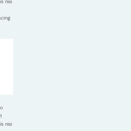
s nisi
scing
do
t
s nisi