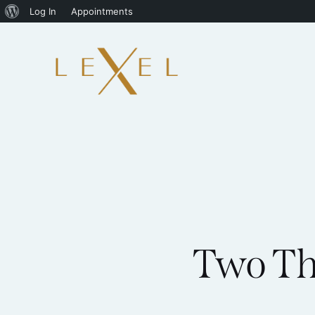
Log In
Appointments
Two Th