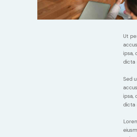
Ut pe
accus
ipsa,
dicta
Sed u
accus
ipsa,
dicta
Lorem
eiusm