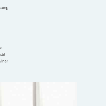
scing
e
ce
ndit
vinar