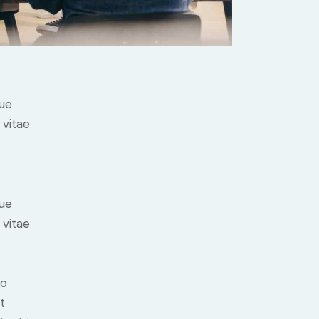
ue
 vitae
ue
 vitae
do
t