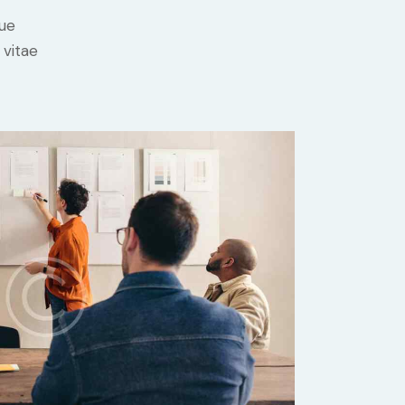
ue
 vitae