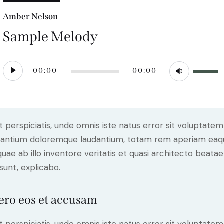
Amber Nelson
Sample Melody
Audio
Use
00:00
00:00
Player
Up/Do
Arrow
keys
to
t perspiciatis, unde omnis iste natus error sit voluptatem
increase
antium doloremque laudantium, totam rem aperiam eaq
or
 quae ab illo inventore veritatis et quasi architecto beatae
decreas
 sunt, explicabo.
volume.
ero eos et accusam