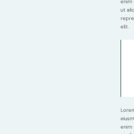
enim 
ut al
repre
elit.
Lorem
eiusm
enim 