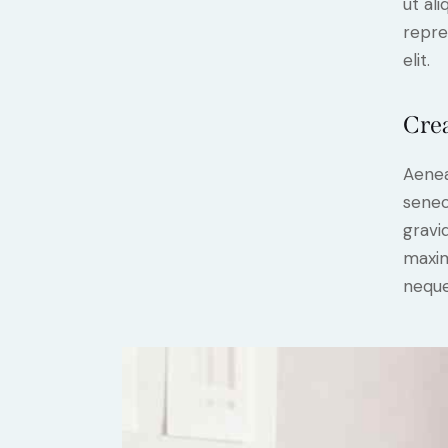
ut al
repre
elit.
Crea
Aenea
senec
gravid
maxim
neque