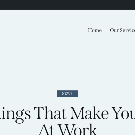
Home
Our Servic
Home
Our
NEWS
ings That Make Yo
At Work