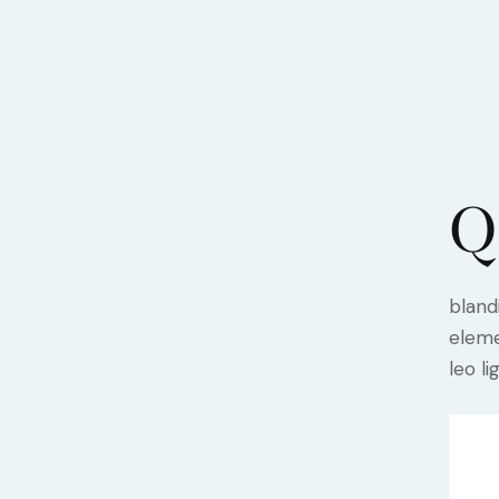
Q
bland
eleme
leo li